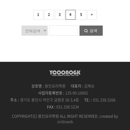
1
2
3
4
5
>
검색
상호명 :
용인요리학원
대표자 :
김복순
사업자등록번호 :
135-90-10692
주소 :
경기도 용인시 처인구 금령로 56 3,4층
TE: :
031.338.5266
FAX :
031.338.5234
COPYRIGHT(C) 용인요리학원 ALL RIGHT RESERVED. created by
sinbiweb