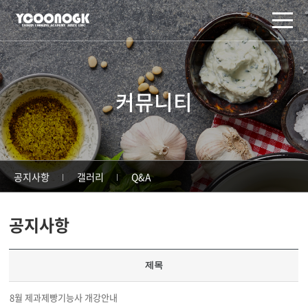
주메뉴 바로가기
컨텐츠 바로가기
커뮤니티
공지사항
갤러리
Q&A
공지사항
제목
8월 제과제빵기능사 개강안내