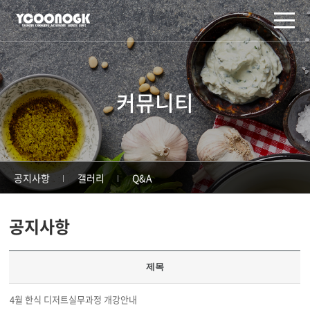
주메뉴 바로가기
컨텐츠 바로가기
커뮤니티
공지사항
갤러리
Q&A
공지사항
제목
4월 한식 디저트실무과정 개강안내