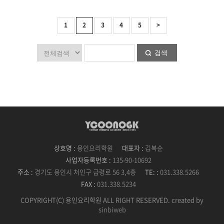
1
2
3
4
5
>
검색
상호명 :
용인요리학원
대표자 :
김복순
사업자등록번호 :
135-90-10692
주소 :
경기도 용인시 처인구 금령로 56 3,4층
TE: :
031.338.5266
FAX :
031.338.5234
COPYRIGHT(C) 용인요리학원 ALL RIGHT RESERVED. created by
sinbiweb