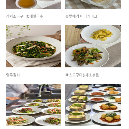
삼치소금구이&메밀국수
블루베리 미니케이크
열무김치
빠스고구마&채소볶음