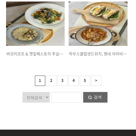
버섯리조또 & 깻잎페스토의 푸실리 샐러드
하우스클럽샌드위치, 펜네 아라비아타
1
2
3
4
5
>
검색