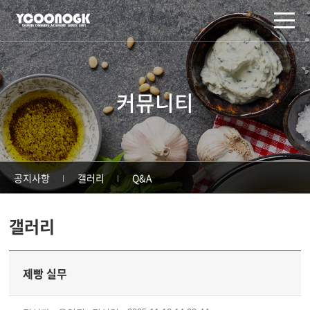
주메뉴 바로가기
컨텐츠 바로가기
커뮤니티
공지사항
갤러리
Q&A
갤러리
제빵 실무