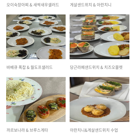
오이숙장아찌 & 새싹새우샐러드
게살샌드위치 & 아란치니
바베큐 폭찹 & 월도프샐러드
당근라페샌드위치 & 치즈오믈렛
까르보나라 & 브루스게타
아란치니&게살샌드위치 수업