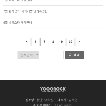
7월 한식 양식 제과제빵 단기속성반
6월 바리스타 개강안내
<
6
7
8
9
10
>
검색
상호명 :
용인요리학원
대표자 :
김복순
사업자등록번호 :
135-90-10692