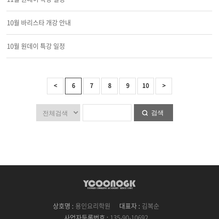
10월 바리스타 개강 안내
10월 원데이 특강 일정
<
6
7
8
9
10
>
검색
상호명 :
용인요리학원
대표자 :
김복순
사업자등록번호 :
135-90-10692