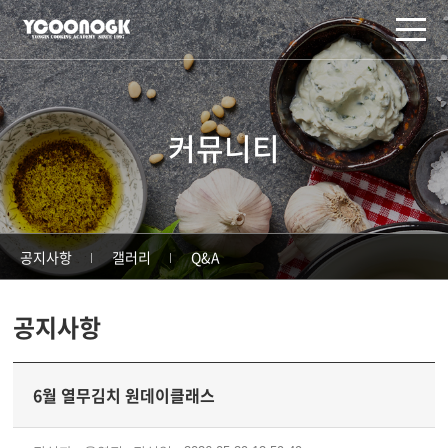
주메뉴 바로가기
컨텐츠 바로가기
커뮤니티
공지사항
갤러리
Q&A
공지사항
6월 열무김치 원데이클래스