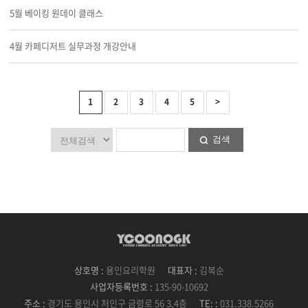
5월 베이킹 원데이 클래스
4월 카페디저트 실무과정 개강안내
1
2
3
4
5
>
검색
상호명 :
용인요리학원
대표자 :
김복순
사업자등록번호 :
135-90-10692
주소 :
경기도 용인시 처인구 금령로 56 3,4층
TE: :
031.338.5266