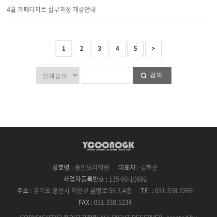
4월 카페디저트 실무과정 개강안내
1
2
3
4
5
>
검색
상호명 :
용인요리학원
대표자 :
김복순
사업자등록번호 :
135-90-10692
주소 :
경기도 용인시 처인구 금령로 56 3,4층
TE: :
031.338.5266
FAX :
031.338.5234