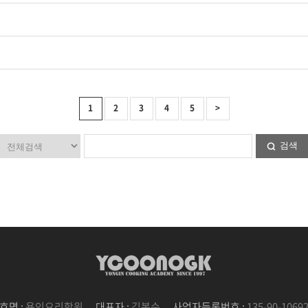
1
2
3
4
5
>
검색
호명 :
용인요리학원
대표자 :
김복순
사업자등록번호 :
135-90-1069