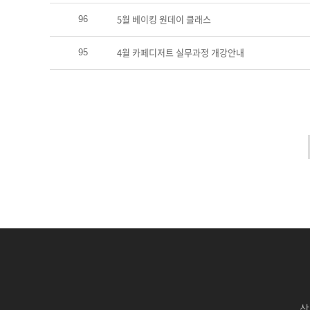
5월 베이킹 원데이 클래스
96
4월 카페디저트 실무과정 개강안내
95
상