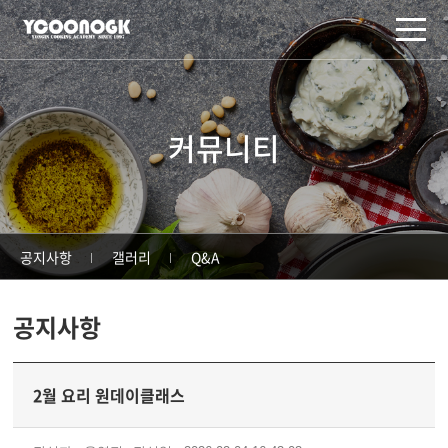
주메뉴 바로가기
컨텐츠 바로가기
커뮤니티
공지사항
갤러리
Q&A
공지사항
2월 요리 원데이클래스