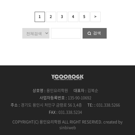
1
2
3
4
5
>
검색
상호명 :
용인요리학원
대표자 :
김복순
사업자등록번호 :
135-90-10692
주소 :
경기도 용인시 처인구 금령로 56 3,4층
TE: :
031.338.5266
FAX :
031.338.5234
COPYRIGHT(C) 용인요리학원 ALL RIGHT RESERVED. created by
sinbiweb