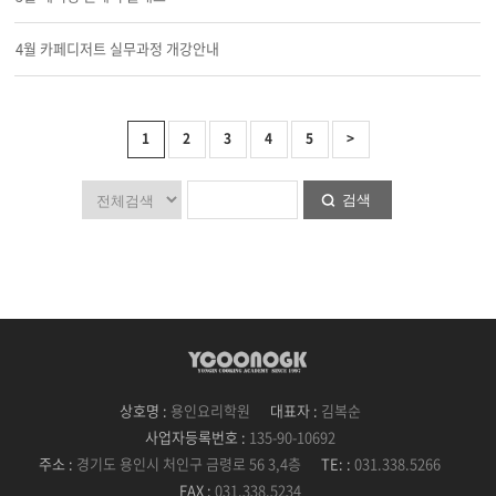
4월 카페디저트 실무과정 개강안내
1
2
3
4
5
>
검색
상호명 :
용인요리학원
대표자 :
김복순
사업자등록번호 :
135-90-10692
주소 :
경기도 용인시 처인구 금령로 56 3,4층
TE: :
031.338.5266
FAX :
031.338.5234